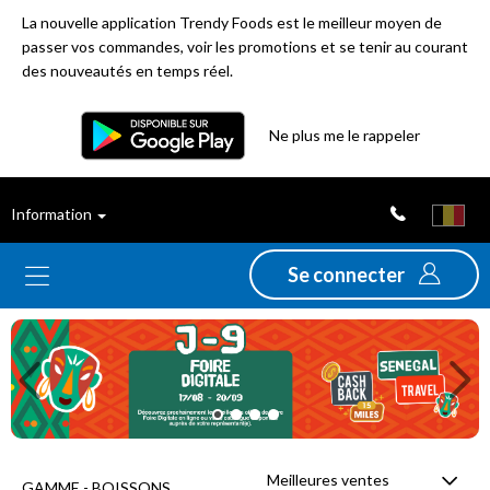
La nouvelle application Trendy Foods est le meilleur moyen de
passer vos commandes, voir les promotions et se tenir au courant
des nouveautés en temps réel.
Filtre
Ne plus me le rappeler
Meilleures
Information
ventes
Se connecter
Nouveautés
Previous
Ne
Promotions
Déstockage
Meilleures ventes
GAMME - BOISSONS