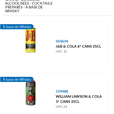
Menu
ALCOOLISÉES - COCKTAILS
principal
PRÉPARÉS - À BASE DE
WHISKY
Boissons
alcoolisées
À base de Whisky
Cocktails
préparés
054634
À
J&B & COLA 6° CANS 25CL
base
UVC: 12
de
Whisky
À base de Whisky
159488
WILLIAM LAWSON & COLA
5° CANS 25CL
UVC: 24