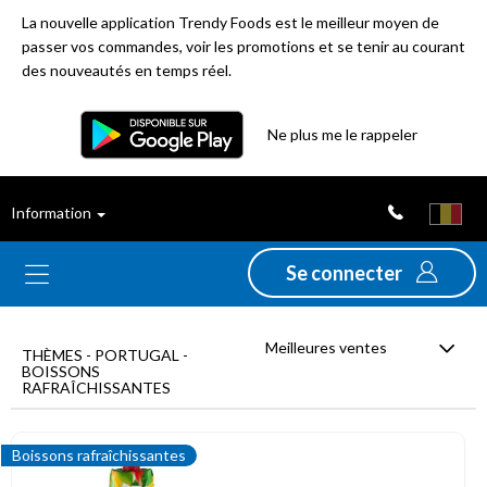
La nouvelle application Trendy Foods est le meilleur moyen de
passer vos commandes, voir les promotions et se tenir au courant
des nouveautés en temps réel.
Filtre
Ne plus me le rappeler
Meilleures
Information
ventes
Se connecter
Nouveautés
Meilleures ventes
Promotions
THÈMES - PORTUGAL -
BOISSONS
RAFRAÎCHISSANTES
Déstockage
Boissons rafraîchissantes