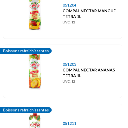
Menu
principal
051204
COMPAL NECTAR MANGUE
TETRA 1L
Themes
UVC: 12
Portugal
Boissons
rafraîchissantes
Boissons rafraîchissantes
051203
COMPAL NECTAR ANANAS
TETRA 1L
UVC: 12
Boissons rafraîchissantes
051211