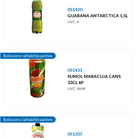
051420
GUARANA ANTARCTICA 1,5L
UVC: 6
Boissons rafraîchissantes
051431
SUMOL MARACUJA CANS
33CL 6P
UVC: 4X6P
Boissons rafraîchissantes
051207