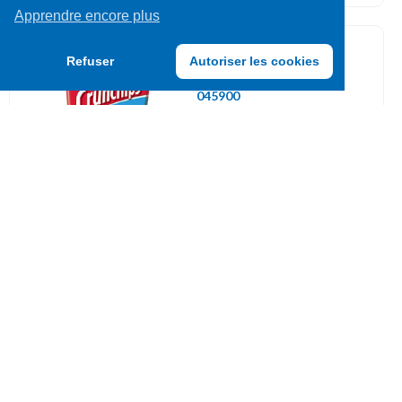
Apprendre encore plus
Chips
Refuser
Autoriser les cookies
045900
LORENZ CRUNCHIPS SEL 50G
UVC: 16
Chips
045744
PRINGLES 40G HOT & SPICY
UVC: 12