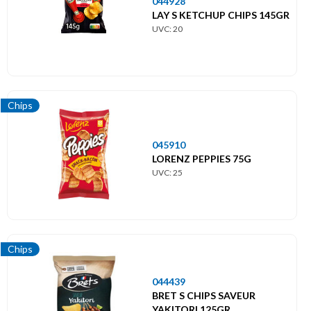
044928
LAY S KETCHUP CHIPS 145GR
UVC: 20
Chips
045910
LORENZ PEPPIES 75G
UVC: 25
Chips
044439
BRET S CHIPS SAVEUR
YAKITORI 125GR