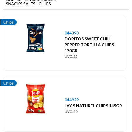
Menu
SNACKS SALÉS - CHIPS
principal
Epicerie
Chips
salée
044398
Snacks
DORITOS SWEET CHILLI
salés
PEPPER TORTILLA CHIPS
Chips
170GR
UVC: 22
Chips
044929
LAY S NATUREL CHIPS 145GR
UVC: 20