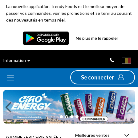
La nouvelle application Trendy Foods est le meilleur moyen de
passer vos commandes, voir les promotions et se tenir au courant
des nouveautés en temps réel.
Filtre
Ne plus me le rappeler
Meilleures
Information
ventes
Se connecter
Nouveautés
Previous
Ne
Promotions
Déstockage
Meilleures ventes
GAMME - EPICERIE SALÉE -