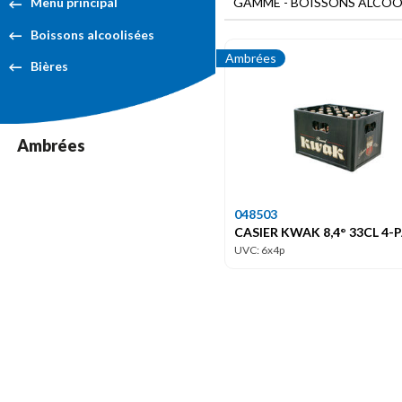
GAMME - BOISSONS ALCOOLI
Menu principal
Boissons alcoolisées
Ambrées
Bières
Ambrées
048503
CASIER KWAK 8,4° 33CL 4-
UVC: 6x4p