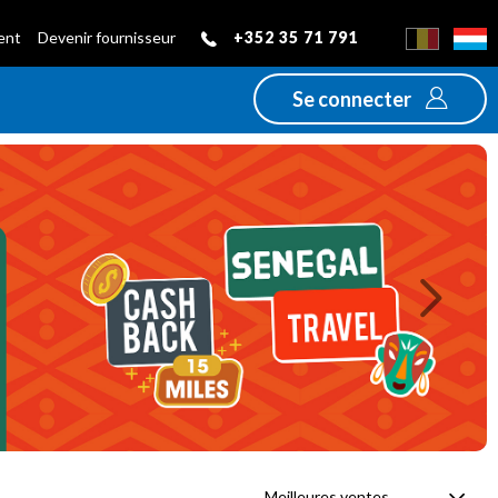
+352 35 71 791
ient
Devenir fournisseur
Se connecter
Next
Meilleures ventes