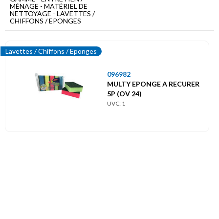
Menu
MÉNAGE - MATÉRIEL DE
principal
NETTOYAGE - LAVETTES /
CHIFFONS / EPONGES
Entretien
/
Ménage
Lavettes / Chiffons / Eponges
Matériel
096982
de
nettoyage
MULTY EPONGE A RECURER
5P (OV 24)
Lavettes
UVC: 1
/
Chiffons
/
Eponges