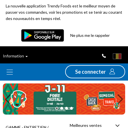
La nouvelle application Trendy Foods est le meilleur moyen de
passer vos commandes, voir les promotions et se tenir au courant
des nouveautés en temps réel.
Filtre
Ne plus me le rappeler
Meilleures
Information
ventes
Se connecter
Nouveautés
Previous
Ne
Promotions
Déstockage
Meilleures ventes
GAMME - ENTRETIEN /