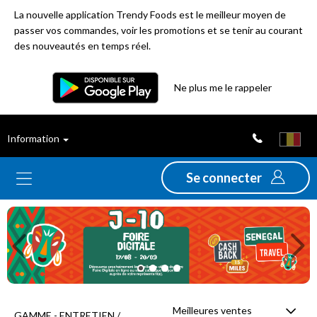
La nouvelle application Trendy Foods est le meilleur moyen de
passer vos commandes, voir les promotions et se tenir au courant
des nouveautés en temps réel.
Filtre
Ne plus me le rappeler
Meilleures
Information
ventes
Se connecter
Nouveautés
Previous
Ne
Promotions
Déstockage
Meilleures ventes
GAMME - ENTRETIEN /