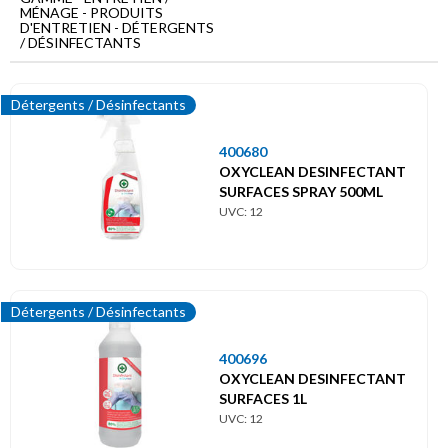
Menu
MÉNAGE - PRODUITS
principal
D'ENTRETIEN - DÉTERGENTS
/ DÉSINFECTANTS
Entretien
/
Ménage
Détergents / Désinfectants
Produits
400680
d'entretien
OXYCLEAN DESINFECTANT
Détergents
SURFACES SPRAY 500ML
/
UVC: 12
Désinfectants
Détergents / Désinfectants
400696
OXYCLEAN DESINFECTANT
SURFACES 1L
UVC: 12