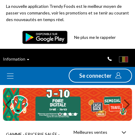
La nouvelle application Trendy Foods est le meilleur moyen de
passer vos commandes, voir les promotions et se tenir au courant
des nouveautés en temps réel.
Filtre
Ne plus me le rappeler
Meilleures
Information
ventes
Se connecter
Nouveautés
Previous
Ne
Promotions
Déstockage
Meilleures ventes
GAMME - EPICERIE SALÉE -