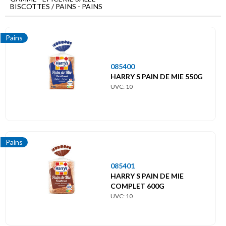
Menu
BISCOTTES / PAINS - PAINS
principal
Epicerie
Pains
salée
Biscottes
085400
/
HARRY S PAIN DE MIE 550G
Pains
UVC: 10
Pains
Pains
085401
HARRY S PAIN DE MIE
COMPLET 600G
UVC: 10