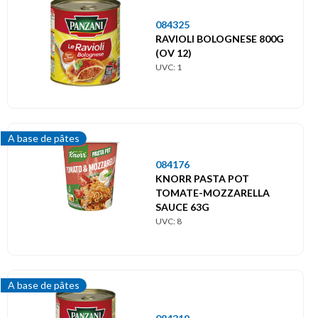
084325
RAVIOLI BOLOGNESE 800G
(OV 12)
UVC: 1
A base de pâtes
084176
KNORR PASTA POT
TOMATE-MOZZARELLA
SAUCE 63G
UVC: 8
A base de pâtes