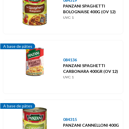
084319
PANZANI SPAGHETTI
BOLOGNAISE 400G (OV 12)
UVC: 1
A base de pâtes
084136
PANZANI SPAGHETTI
CARBONARA 400GR (OV 12)
UVC: 1
A base de pâtes
084315
PANZANI CANNELLONI 400G