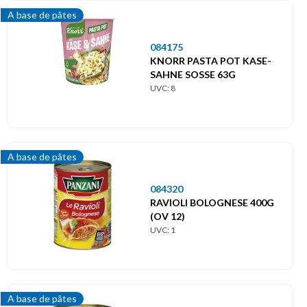
A base de pâtes
084175
KNORR PASTA POT KASE-
SAHNE SOSSE 63G
UVC: 8
A base de pâtes
084320
RAVIOLI BOLOGNESE 400G
(OV 12)
UVC: 1
A base de pâtes