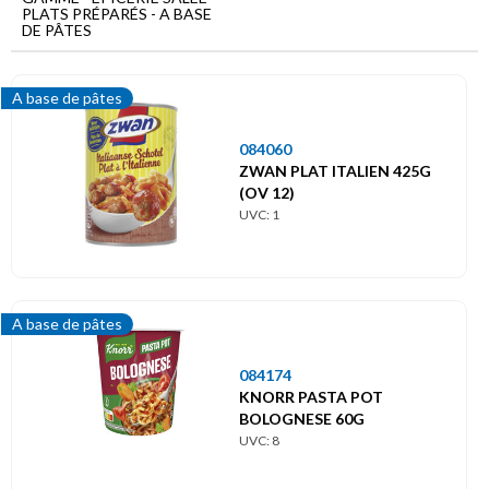
Menu
PLATS PRÉPARÉS - A BASE
principal
DE PÂTES
Epicerie
salée
A base de pâtes
Plats
084060
préparés
ZWAN PLAT ITALIEN 425G
A
(OV 12)
base
UVC: 1
de
pâtes
A base de pâtes
084174
KNORR PASTA POT
BOLOGNESE 60G
UVC: 8