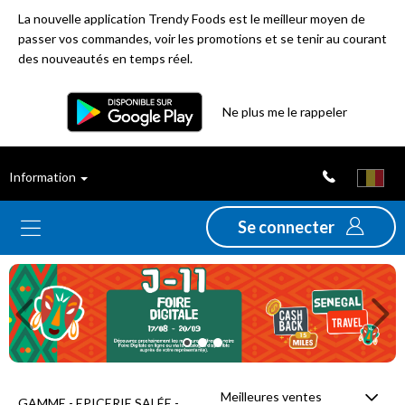
La nouvelle application Trendy Foods est le meilleur moyen de
passer vos commandes, voir les promotions et se tenir au courant
des nouveautés en temps réel.
Filtre
Ne plus me le rappeler
Meilleures
Information
ventes
Se connecter
Nouveautés
Previous
Ne
Promotions
Déstockage
Meilleures ventes
GAMME - EPICERIE SALÉE -