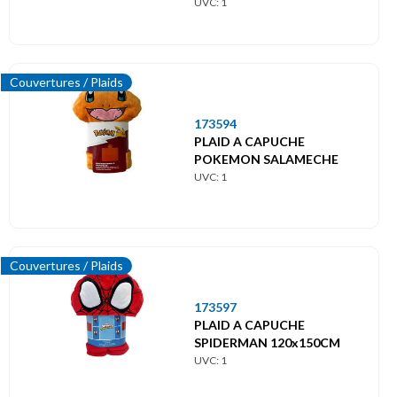
UVC: 1
Couvertures / Plaids
173594
PLAID A CAPUCHE
POKEMON SALAMECHE
UVC: 1
Couvertures / Plaids
173597
PLAID A CAPUCHE
SPIDERMAN 120x150CM
UVC: 1