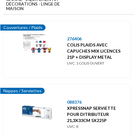
Menu
DÉCORATIONS - LINGE DE
principal
MAISON
Equipements
/
Couvertures / Plaids
Décorations
Linge
276406
de
COLIS PLAIDS AVEC
maison
CAPUCHES MIX LICENCES
21P + DISPLAY METAL
UVC: 1 COLIS OUVERT
Coussins / Housses
Couvertures / Plaids
Nappes / Serviettes
Linge de bain
088376
XPRESSNAP SERVIETTE
Linge de lit
POUR DITRIBUTEUR
21,3X33CM 5X225P
UVC: 8
Nappes / Serviettes