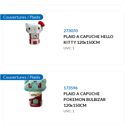
Couvertures / Plaids
273070
PLAID A CAPUCHE HELLO
KITTY 120x150CM
UVC: 1
Couvertures / Plaids
173596
PLAID A CAPUCHE
POKEMON BULBIZAR
120x150CM
UVC: 1