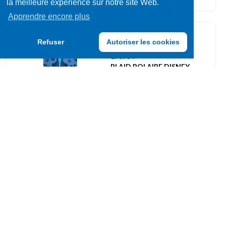
la meilleure expérience sur notre site Web.
Apprendre encore plus
Couvertures / Plaids
Refuser
Autoriser les cookies
173734
PLAID POLAIRE DISNEY
STITCH 100x140CM
UVC: 1
Couvertures / Plaids
173735
PLAID POLAIRE DISNEY
STITCH ET ANGEL
UVC: 1