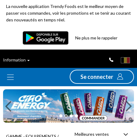
La nouvelle application Trendy Foods est le meilleur moyen de
passer vos commandes, voir les promotions et se tenir au courant
des nouveautés en temps réel.
Filtre
Ne plus me le rappeler
Meilleures
Information
ventes
Se connecter
Nouveautés
Previous
Ne
Promotions
Déstockage
Meilleures ventes
GAMME - EQUIPEMENTS /