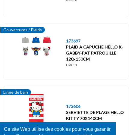
Couvertures / Plaids
173697
PLAID A CAPUCHE HELLO K-
GABBY-PAT PATROUILLE
120x150CM
UVC: 1
Linge de bain
173606
SERVIETTE DE PLAGE HELLO
KITTY 70X140CM
UVC: 1
Ce site Web utilise des cookies pour vous garantir