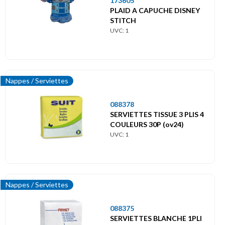
173605
PLAID A CAPUCHE DISNEY
STITCH
UVC: 1
Nappes / Serviettes
088378
SERVIETTES TISSUE 3 PLIS 4
COULEURS 30P (ov24)
UVC: 1
Nappes / Serviettes
088375
SERVIETTES BLANCHE 1PLI