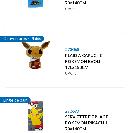
70x140CM
UVC: 1
Couvertures / Plaids
273068
PLAID A CAPUCHE
POKEMON EVOLI
120x150CM
UVC: 1
Linge de bain
273677
SERVIETTE DE PLAGE
POKEMON PIKACHU
70x140CM