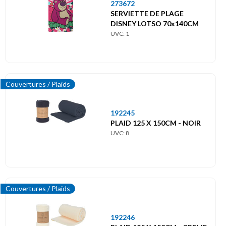
273672
SERVIETTE DE PLAGE
DISNEY LOTSO 70x140CM
UVC: 1
Couvertures / Plaids
192245
PLAID 125 X 150CM - NOIR
UVC: 8
Couvertures / Plaids
192246