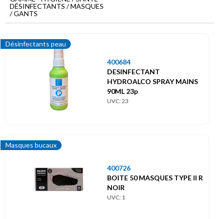
Menu
DÉSINFECTANTS / MASQUES
principal
/ GANTS
Hygiène
/
Désinfectants peau
Santé
Désinfectants
400684
/
DESINFECTANT
Masques
HYDROALCO SPRAY MAINS
/
90ML 23p
Gants
UVC: 23
Désinfectants peau
Masques bucaux
Masques bucaux
400726
BOITE 50 MASQUES TYPE II R
NOIR
UVC: 1