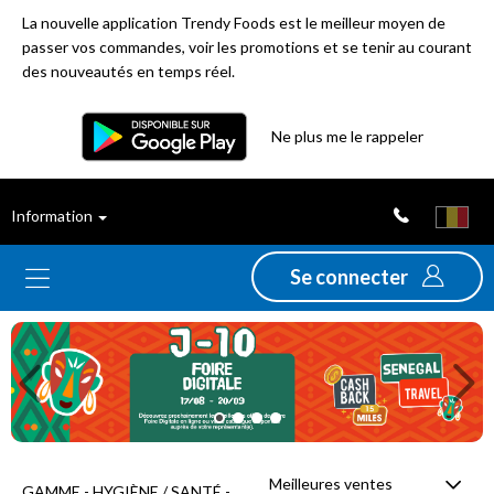
La nouvelle application Trendy Foods est le meilleur moyen de
passer vos commandes, voir les promotions et se tenir au courant
des nouveautés en temps réel.
Filtre
Ne plus me le rappeler
Meilleures
Information
ventes
Se connecter
Nouveautés
Previous
Ne
Promotions
Déstockage
Meilleures ventes
GAMME - HYGIÈNE / SANTÉ -