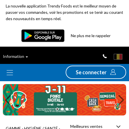
La nouvelle application Trendy Foods est le meilleur moyen de
passer vos commandes, voir les promotions et se tenir au courant
des nouveautés en temps réel.
Filtre
Ne plus me le rappeler
Meilleures
Information
ventes
Se connecter
Nouveautés
Previous
Ne
Promotions
Déstockage
Meilleures ventes
GAMME - HYGIÈNE / SANTÉ -