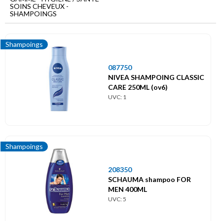
Menu
SOINS CHEVEUX -
principal
SHAMPOINGS
Hygiène
/
Shampoings
Santé
087750
Soins
cheveux
NIVEA SHAMPOING CLASSIC
CARE 250ML (ov6)
Shampoings
UVC: 1
Shampoings
208350
SCHAUMA shampoo FOR
MEN 400ML
UVC: 5