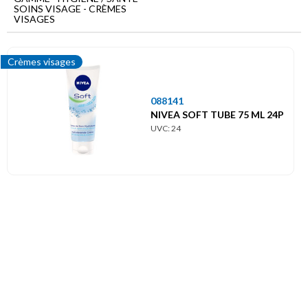
Menu
SOINS VISAGE - CRÈMES
principal
VISAGES
Hygiène
/
Crèmes visages
Santé
Soins
088141
visage
NIVEA SOFT TUBE 75 ML 24P
Crèmes
UVC: 24
visages