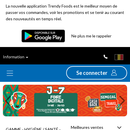
La nouvelle application Trendy Foods est le meilleur moyen de
passer vos commandes, voir les promotions et se tenir au courant
des nouveautés en temps réel.
Filtre
Ne plus me le rappeler
Meilleures
Information
ventes
Se connecter
Nouveautés
Previous
Ne
Promotions
Déstockage
Meilleures ventes
GAMME - HYGIÈNE / SANTÉ -