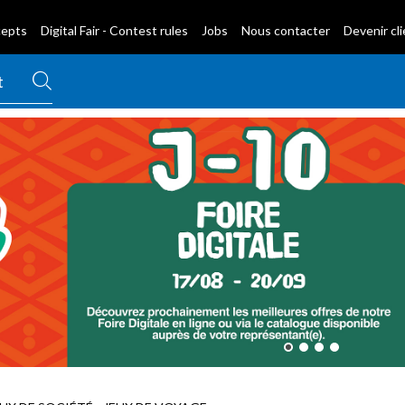
cepts
Digital Fair - Contest rules
Jobs
Nous contacter
Devenir cl