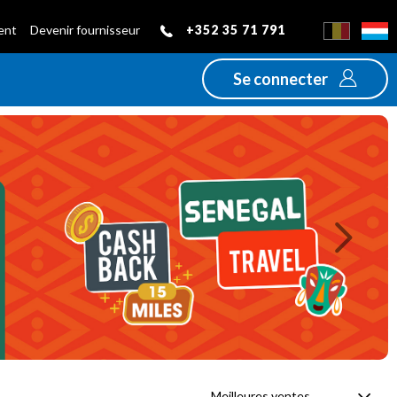
+352 35 71 791
ient
Devenir fournisseur
Se connecter
Next
Meilleures ventes