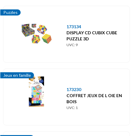
Puzzles
173134
DISPLAY CD CUBIX CUBE
PUZZLE 3D
UVC: 9
Jeux en famille
173230
COFFRET JEUX DE L OIE EN
BOIS
UVC: 1