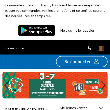
La nouvelle application Trendy Foods est le meilleur moyen de
passer vos commandes, voir les promotions et se tenir au courant
des nouveautés en temps réel.
Filtre
Ne plus me le rappeler
Meilleures
Information
ventes
Se connecter
Nouveautés
Previous
Ne
Promotions
Déstockage
Meilleures ventes
GAMME - JEUX / JOUETS -