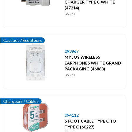
CHARGER TYPE C WHITE
(47214)
UVC: 1
Casques / Ecouteurs
093967
MY JOY WIRELESS
EARPHONES WHITE GRAND
PACKAGING (46883)
UVC: 1
Chargeurs / Câbles
094112
5 FOOT CABLE TYPE C TO
TYPE C (60227)