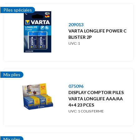
Piles spéciales
209013
VARTA LONGLIFE POWER C
BLISTER 2P
UVC: 1
Mix piles
075096
DISPLAY COMPTOIR PILES
VARTA LONGLIFE AAA/AA
4+4 23 PCES
UVC: 1 COLIS FERME
Mix piles