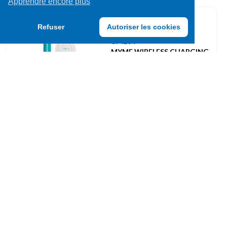
Apprendre encore plus
Chargeurs / Câbles
Refuser
Autoriser les cookies
094264
MYME WIRELESS CHARGING
PAD (46656)
UVC: 1
Piles crayons
209033
VARTA V23GA ALKALINE -
1PC
UVC: 1