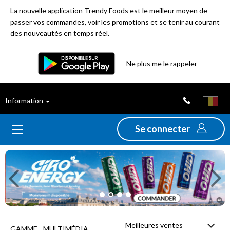
La nouvelle application Trendy Foods est le meilleur moyen de
passer vos commandes, voir les promotions et se tenir au courant
des nouveautés en temps réel.
Filtre
Ne plus me le rappeler
Meilleures
Information
ventes
Se connecter
Nouveautés
Previous
Ne
Promotions
Déstockage
Meilleures ventes
GAMME - MULTIMÉDIA