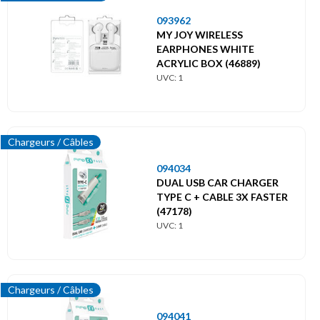
093962
MY JOY WIRELESS
EARPHONES WHITE
ACRYLIC BOX (46889)
UVC: 1
Chargeurs / Câbles
094034
DUAL USB CAR CHARGER
TYPE C + CABLE 3X FASTER
(47178)
UVC: 1
Chargeurs / Câbles
094041