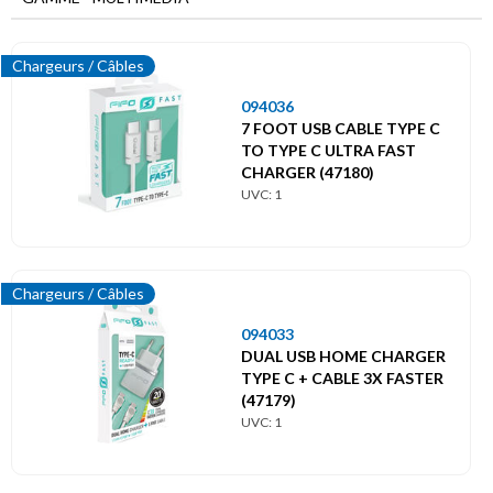
Menu
principal
Multimédia
Chargeurs / Câbles
094036
Accessoires Audio
7 FOOT USB CABLE TYPE C
TO TYPE C ULTRA FAST
Cartes cadeaux
CHARGER (47180)
UVC: 1
Objets connectés
Ordinateurs / Accessoires
Chargeurs / Câbles
Piles
094033
DUAL USB HOME CHARGER
TYPE C + CABLE 3X FASTER
Téléphonie / Accessoires
(47179)
UVC: 1