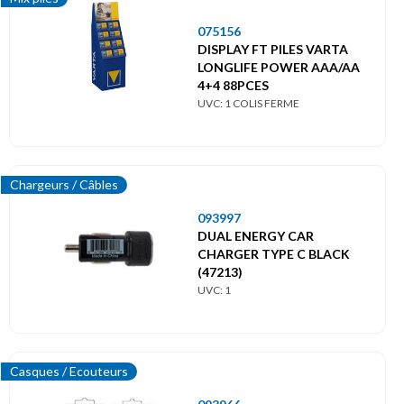
075156
DISPLAY FT PILES VARTA
LONGLIFE POWER AAA/AA
4+4 88PCES
UVC: 1 COLIS FERME
Chargeurs / Câbles
093997
DUAL ENERGY CAR
CHARGER TYPE C BLACK
(47213)
UVC: 1
Casques / Ecouteurs