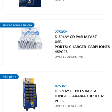
Accessoires Audio
275059
DISPLAY CD PASHA FAST
USB
PORTS+CHARGER+EARPHONES
45PCES
UVC: 1 COLIS FERME
Mix piles
075361
DISPLAY FT PILES VARTA
LONGLIFE AAA/AA 10+10 102
PCES
UVC: 1 COLIS FERME