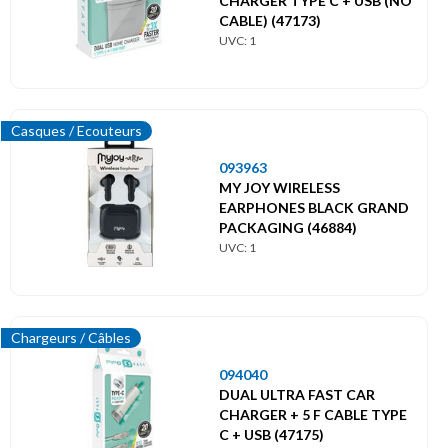
CHARGER TYPE C + USB (NO
CABLE) (47173)
UVC: 1
Casques / Ecouteurs
093963
MY JOY WIRELESS
EARPHONES BLACK GRAND
PACKAGING (46884)
UVC: 1
Chargeurs / Câbles
094040
DUAL ULTRA FAST CAR
CHARGER + 5 F CABLE TYPE
C + USB (47175)