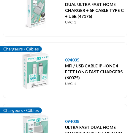
DUAL ULTRA FAST HOME
CHARGER + 5F CABLE TYPE C
+ USB (47176)
UVC: 1
Chargeurs / Câbles
094035
MFI / USB CABLE IPHONE 4
FEET LONG FAST CHARGERS
(60075)
UVC: 1
Chargeurs / Câbles
094038
ULTRA FAST DUAL HOME