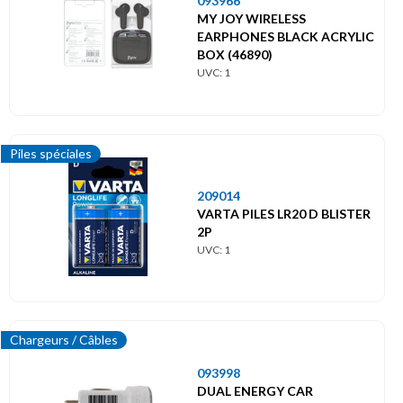
093966
MY JOY WIRELESS
EARPHONES BLACK ACRYLIC
BOX (46890)
UVC: 1
Piles spéciales
209014
VARTA PILES LR20 D BLISTER
2P
UVC: 1
Chargeurs / Câbles
093998
DUAL ENERGY CAR