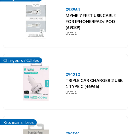
093964
MYME 7 FEET USB CABLE
FOR IPHONE/IPAD/IPOD
(69089)
UVC: 1
Chargeurs / Câbles
094210
TRIPLE CAR CHARGER 2 USB
1 TYPE C (46966)
UVC: 1
Kits mains libres
094061