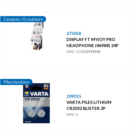
Casques / Ecouteurs
275058
DISPLAY FT MYJOY PRO
HEADPHONE (46988) 24P
UVC: 1 COLIS FERME
Piles boutons
209015
VARTA PILES LITHIUM
CR2032 BLISTER 2P
UVC: 1