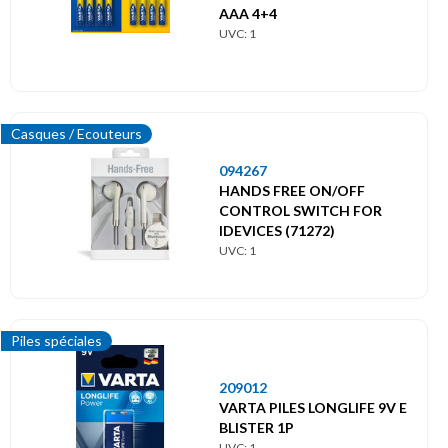
AAA 4+4
UVC: 1
Casques / Ecouteurs
094267
HANDS FREE ON/OFF
CONTROL SWITCH FOR
IDEVICES (71272)
UVC: 1
Piles spéciales
209012
VARTA PILES LONGLIFE 9V E
BLISTER 1P
UVC: 1