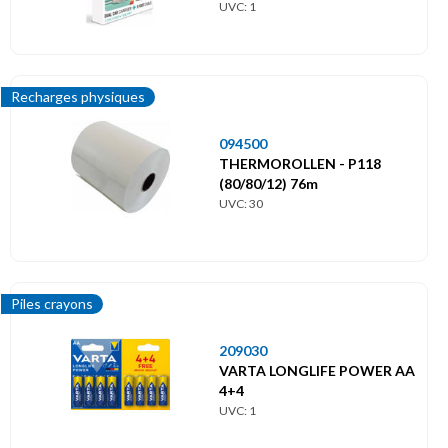
UVC: 1
Recharges physiques
094500
THERMOROLLEN - P118
(80/80/12) 76m
UVC: 30
Piles crayons
209030
VARTA LONGLIFE POWER AA
4+4
UVC: 1