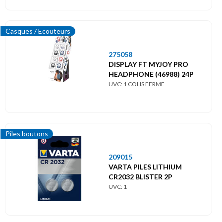
Casques / Ecouteurs
275058
DISPLAY FT MYJOY PRO
HEADPHONE (46988) 24P
UVC: 1 COLIS FERME
Piles boutons
209015
VARTA PILES LITHIUM
CR2032 BLISTER 2P
UVC: 1