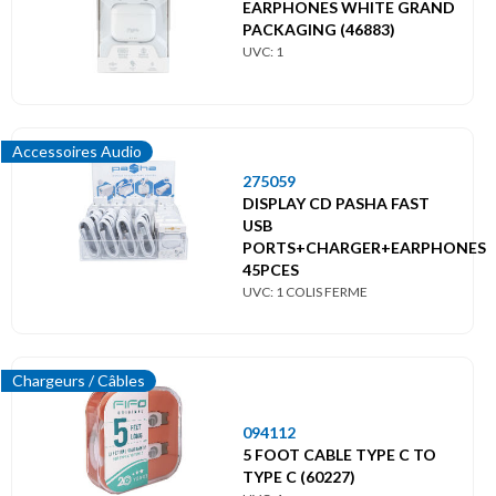
EARPHONES WHITE GRAND
PACKAGING (46883)
UVC: 1
Accessoires Audio
275059
DISPLAY CD PASHA FAST
USB
PORTS+CHARGER+EARPHONES
45PCES
UVC: 1 COLIS FERME
Chargeurs / Câbles
094112
5 FOOT CABLE TYPE C TO
TYPE C (60227)