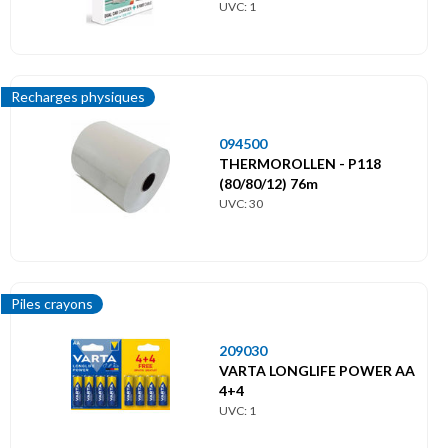
UVC: 1
Recharges physiques
094500
THERMOROLLEN - P118
(80/80/12) 76m
UVC: 30
Piles crayons
209030
VARTA LONGLIFE POWER AA
4+4
UVC: 1