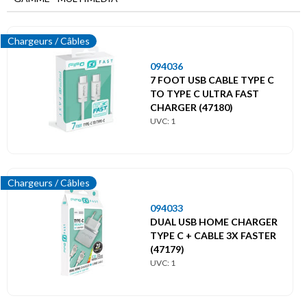
Menu
principal
Multimédia
Chargeurs / Câbles
094036
Accessoires Audio
7 FOOT USB CABLE TYPE C
TO TYPE C ULTRA FAST
Cartes cadeaux
CHARGER (47180)
UVC: 1
Objets connectés
Ordinateurs / Accessoires
Chargeurs / Câbles
Piles
094033
DUAL USB HOME CHARGER
TYPE C + CABLE 3X FASTER
Téléphonie / Accessoires
(47179)
UVC: 1