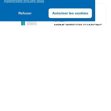
Apprendre encore plus
Chargeurs / Câbles
Refuser
Autoriser les cookies
094264
MYME WIRELESS CHARGING
PAD (46656)
UVC: 1
Piles crayons
209033
VARTA V23GA ALKALINE -
1PC
UVC: 1