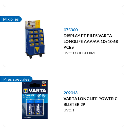
Mix piles
075360
DISPLAY FT PILES VARTA
LONGLIFE AAA/AA 10+10 68
PCES
UVC: 1 COLIS FERME
Piles spéciales
209013
VARTA LONGLIFE POWER C
BLISTER 2P
UVC: 1