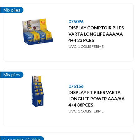
Mix piles
075096
DISPLAY COMPTOIR PILES
VARTA LONGLIFE AAA/AA
4+4 23 PCES
UVC: 1 COLIS FERME
Mix piles
075156
DISPLAY FT PILES VARTA
LONGLIFE POWER AAA/AA
4+4 88PCES
UVC: 1 COLIS FERME
Chargeurs / Câbles