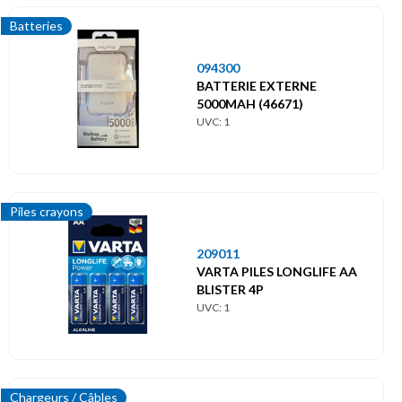
Batteries
094300
BATTERIE EXTERNE
5000MAH (46671)
UVC: 1
Piles crayons
209011
VARTA PILES LONGLIFE AA
BLISTER 4P
UVC: 1
Chargeurs / Câbles