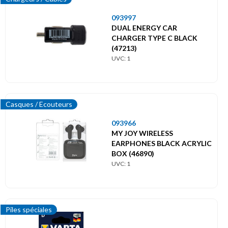
093997
DUAL ENERGY CAR
CHARGER TYPE C BLACK
(47213)
UVC: 1
Casques / Ecouteurs
093966
MY JOY WIRELESS
EARPHONES BLACK ACRYLIC
BOX (46890)
UVC: 1
Piles spéciales