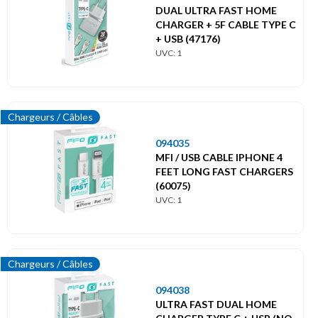
DUAL ULTRA FAST HOME
CHARGER + 5F CABLE TYPE C
+ USB (47176)
UVC: 1
Chargeurs / Câbles
094035
MFI / USB CABLE IPHONE 4
FEET LONG FAST CHARGERS
(60075)
UVC: 1
Chargeurs / Câbles
094038
ULTRA FAST DUAL HOME