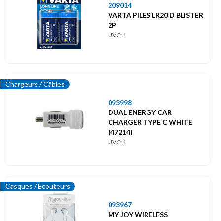
209014
VARTA PILES LR20 D BLISTER
2P
UVC: 1
Chargeurs / Câbles
093998
DUAL ENERGY CAR
CHARGER TYPE C WHITE
(47214)
UVC: 1
Casques / Ecouteurs
093967
MY JOY WIRELESS