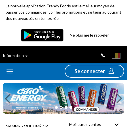
La nouvelle application Trendy Foods est le meilleur moyen de
passer vos commandes, voir les promotions et se tenir au courant
des nouveautés en temps réel.
Filtre
Ne plus me le rappeler
Meilleures
Information
ventes
Se connecter
Nouveautés
Previous
Ne
Promotions
Déstockage
Meilleures ventes
GAMME - MULTIMÉDIA