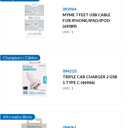
093964
MYME 7 FEET USB CABLE
FOR IPHONE/IPAD/IPOD
(69089)
UVC: 1
Chargeurs / Câbles
094210
TRIPLE CAR CHARGER 2 USB
1 TYPE C (46966)
UVC: 1
Kits mains libres
094061