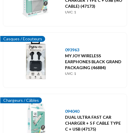
CHARGER TYPE C + USB (NO
CABLE) (47173)
UVC: 1
Casques / Ecouteurs
093963
MY JOY WIRELESS
EARPHONES BLACK GRAND
PACKAGING (46884)
UVC: 1
Chargeurs / Câbles
094040
DUAL ULTRA FAST CAR
CHARGER + 5 F CABLE TYPE
C + USB (47175)