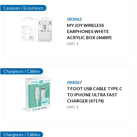
Casques / Ecouteurs
093962
MY JOY WIRELESS
EARPHONES WHITE
ACRYLIC BOX (46889)
UVC: 1
Chargeurs / Câbles
094037
7 FOOT USB CABLE TYPE C
TO IPHONE ULTRA FAST
CHARGER (47174)
UVC: 1
Chargeurs / Câbles