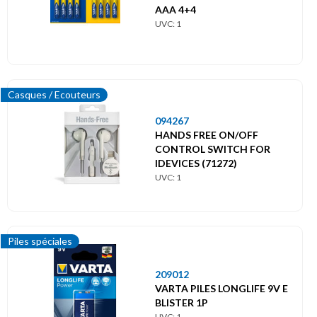
AAA 4+4
UVC: 1
Casques / Ecouteurs
094267
HANDS FREE ON/OFF
CONTROL SWITCH FOR
IDEVICES (71272)
UVC: 1
Piles spéciales
209012
VARTA PILES LONGLIFE 9V E
BLISTER 1P
UVC: 1