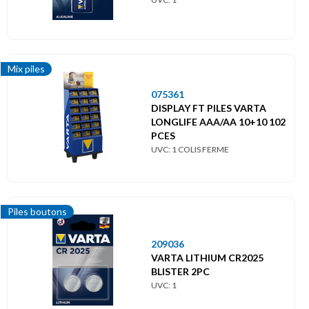
Mix piles
075361
DISPLAY FT PILES VARTA
LONGLIFE AAA/AA 10+10 102
PCES
UVC: 1 COLIS FERME
Piles boutons
209036
VARTA LITHIUM CR2025
BLISTER 2PC
UVC: 1