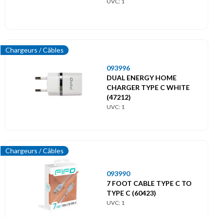
UVC: 1
Chargeurs / Câbles
093996
DUAL ENERGY HOME
CHARGER TYPE C WHITE
(47212)
UVC: 1
Chargeurs / Câbles
093990
7 FOOT CABLE TYPE C TO
TYPE C (60423)
UVC: 1