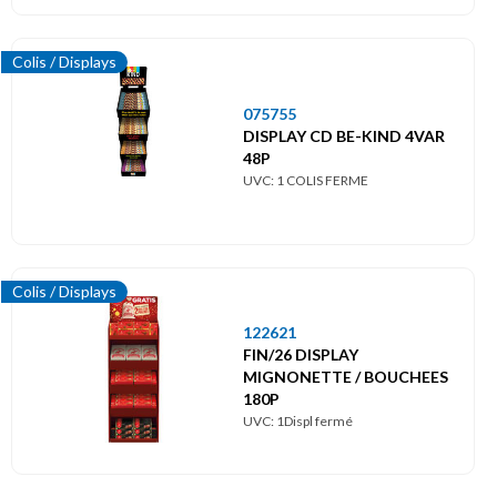
Colis / Displays
075755
DISPLAY CD BE-KIND 4VAR
48P
UVC: 1 COLIS FERME
Colis / Displays
122621
FIN/26 DISPLAY
MIGNONETTE / BOUCHEES
180P
UVC: 1Displ fermé