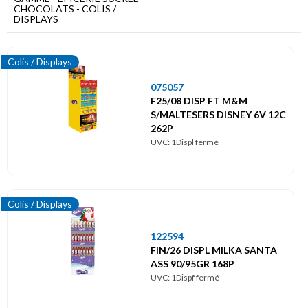
Menu
CHOCOLATS - COLIS /
principal
DISPLAYS
Epicerie
sucrée
Colis / Displays
075057
Chocolats
F25/08 DISP FT M&M
Colis
S/MALTESERS DISNEY 6V 12C
/
262P
Displays
UVC: 1Displ fermé
Colis / Displays
122594
FIN/26 DISPL MILKA SANTA
ASS 90/95GR 168P
UVC: 1Dispf fermé