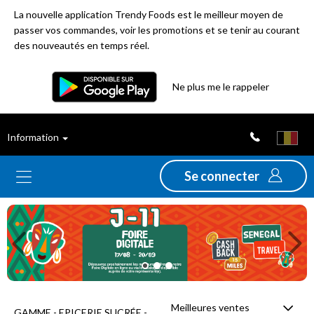
La nouvelle application Trendy Foods est le meilleur moyen de
passer vos commandes, voir les promotions et se tenir au courant
des nouveautés en temps réel.
Filtre
Ne plus me le rappeler
Meilleures
Information
ventes
Se connecter
Nouveautés
Previous
Ne
Promotions
Déstockage
Meilleures ventes
GAMME - EPICERIE SUCRÉE -