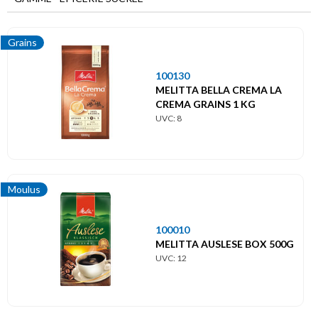
Menu
principal
Epicerie
Grains
sucrée
100130
Biscuits
MELITTA BELLA CREMA LA
CREMA GRAINS 1 KG
UVC: 8
Cacao
Cafés
Moulus
Candybars
Chocolats
100010
MELITTA AUSLESE BOX 500G
UVC: 12
Confiseries
Conserves