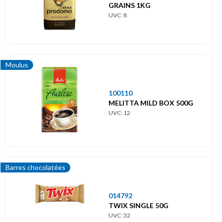
GRAINS 1KG
UVC: 8
Moulus
100110
MELITTA MILD BOX 500G
UVC: 12
Barres chocolatées
014792
TWIX SINGLE 50G
UVC: 32