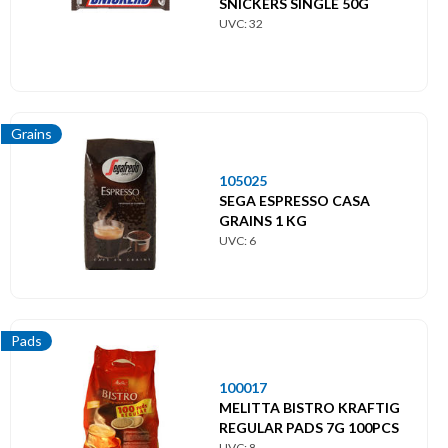
SNICKERS SINGLE 50G
UVC: 32
Grains
105025
SEGA ESPRESSO CASA
GRAINS 1 KG
UVC: 6
Pads
100017
MELITTA BISTRO KRAFTIG
REGULAR PADS 7G 100PCS
UVC: 8