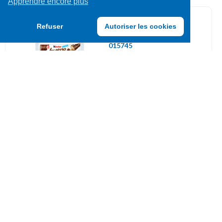
Apprendre encore plus
Barres chocolatées
Refuser
Autoriser les cookies
015745
KINDER BUENO T2 43G
UVC: 30
Grains
101139
JACOBS CREMA
Expertenröstung 1KG grains
UVC: 4