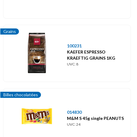
Grains
100231
KAEFER ESPRESSO
KRAEFTIG GRAINS 1KG
UVC: 8
Billes chocolatées
014830
M&M S 45g single PEANUTS
UVC: 24