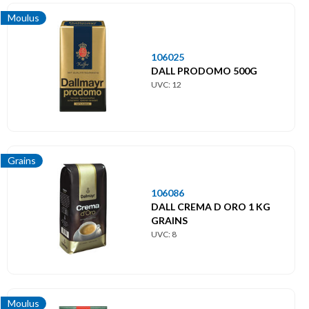
Lait
Moulus
Petit-déjeuner
106025
DALL PRODOMO 500G
Préparations desserts
UVC: 12
Sucres
Thés
Grains
106086
DALL CREMA D ORO 1 KG
GRAINS
UVC: 8
Moulus