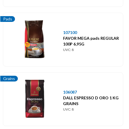
Pads
107100
FAVOR MEGA pads REGULAR
100P 6,95G
UVC: 8
Grains
106087
DALL ESPRESSO D ORO 1 KG
GRAINS
UVC: 8