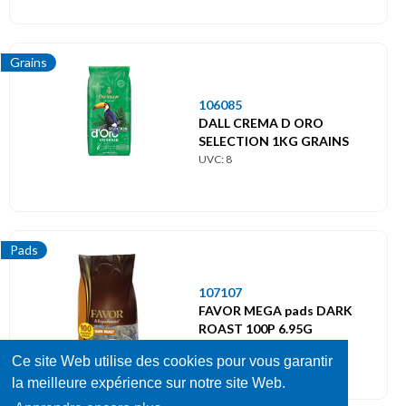
Grains
106085
DALL CREMA D ORO
SELECTION 1KG GRAINS
UVC: 8
Pads
107107
FAVOR MEGA pads DARK
ROAST 100P 6.95G
UVC: 8
Ce site Web utilise des cookies pour vous garantir
la meilleure expérience sur notre site Web.