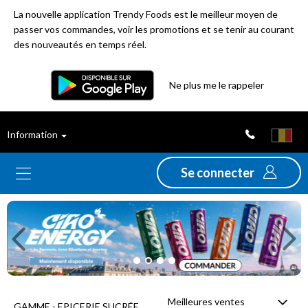
La nouvelle application Trendy Foods est le meilleur moyen de
passer vos commandes, voir les promotions et se tenir au courant
des nouveautés en temps réel.
Filtre
Ne plus me le rappeler
Meilleures
Information
ventes
Se connecter
Nouveautés
Previous
Ne
Promotions
Déstockage
Meilleures ventes
GAMME - EPICERIE SUCRÉE