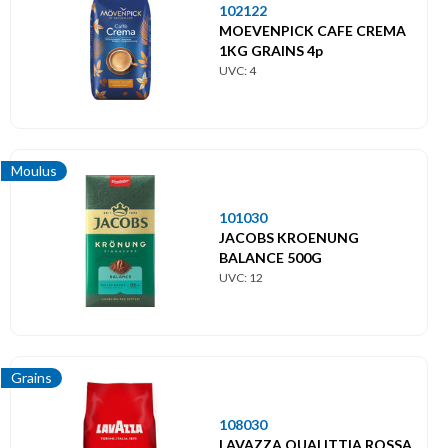
102122
MOEVENPICK CAFE CREMA
1KG GRAINS 4p
UVC: 4
Moulus
101030
JACOBS KROENUNG
BALANCE 500G
UVC: 12
Grains
108030
LAVAZZA QUALITTIA ROSSA