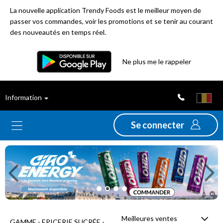
La nouvelle application Trendy Foods est le meilleur moyen de
passer vos commandes, voir les promotions et se tenir au courant
des nouveautés en temps réel.
Filtre
Ne plus me le rappeler
Meilleures
Information
ventes
Se connecter
Nouveautés
Previous
Ne
Promotions
Déstockage
Meilleures ventes
GAMME - EPICERIE SUCRÉE -