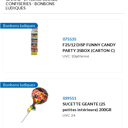
Menu
CONFISERIES - BONBONS
principal
LUDIQUES
Epicerie
sucrée
Bonbons ludiques
Confiseries
075535
F25/12 DISP FUNNY CANDY
Bonbons
ludiques
PARTY 35BOX (CARTON C)
UVC: 1Dipl fermé
Bonbons ludiques
039551
SUCETTE GEANTE (25
petites intérieure) 200GR
UVC: 24