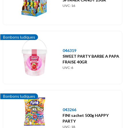
UVC: 16
Bonbons ludiques
046319
SWEET PARTY BARBE A PAPA
FRAISE 40GR
UVC: 6
Bonbons ludiques
043266
FINI sachet 500g HAPPY
PARTY
UVC: 18