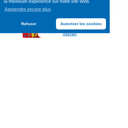
la meilleure expérience sur notre site Web.
Apprendre encore plus
Bonbons ludiques
Refuser
Autoriser les cookies
038280
FRIZZY PAZZY FRAISE 50P
UVC: 50
Bonbons ludiques
042317
POPPING COTTON CANDY
50GR
UVC: 12