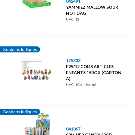
042491
YAMMIEZ MALLOW SOUR
HOT DAG
UVC: 12
Bonbons ludiques
175333
F25/12 COLIS ARTICLES
ENFANTS 15BOX (CARTON
A)
UVC: 1Colis fermé
Bonbons ludiques
041067
SPINNER CANDY 23GR