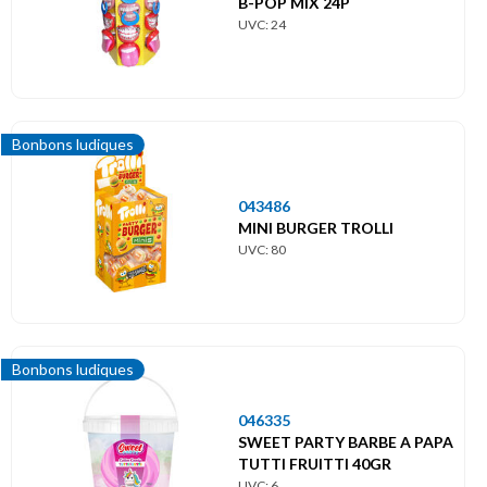
B-POP MIX 24P
UVC: 24
Bonbons ludiques
043486
MINI BURGER TROLLI
UVC: 80
Bonbons ludiques
046335
SWEET PARTY BARBE A PAPA
TUTTI FRUITTI 40GR
UVC: 6