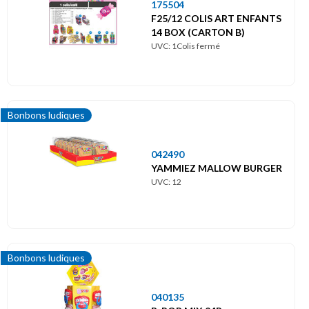
175504
F25/12 COLIS ART ENFANTS
14 BOX (CARTON B)
UVC: 1Colis fermé
Bonbons ludiques
042490
YAMMIEZ MALLOW BURGER
UVC: 12
Bonbons ludiques
040135