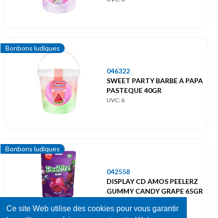
Bonbons ludiques
046322
SWEET PARTY BARBE A PAPA
PASTEQUE 40GR
UVC: 6
Bonbons ludiques
042558
DISPLAY CD AMOS PEELERZ
GUMMY CANDY GRAPE 65GR
UVC: 24
Ce site Web utilise des cookies pour vous garantir