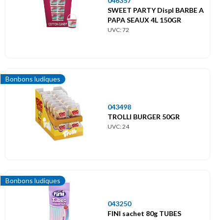
046357
SWEET PARTY Displ BARBE A
PAPA SEAUX 4L 150GR
UVC: 72
Bonbons ludiques
043498
TROLLI BURGER 50GR
UVC: 24
Bonbons ludiques
043250
FINI sachet 80g TUBES