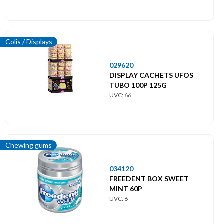
Colis / Displays
029620
DISPLAY CACHETS UFOS
TUBO 100P 125G
UVC: 66
Chewing gums
034120
FREEDENT BOX SWEET
MINT 60P
UVC: 6