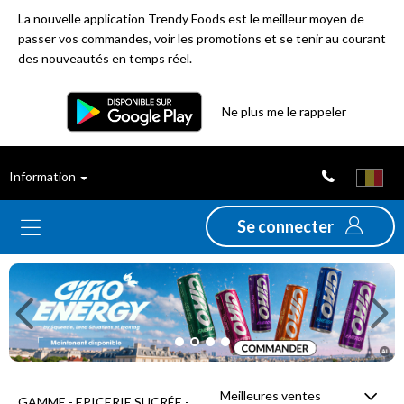
La nouvelle application Trendy Foods est le meilleur moyen de
passer vos commandes, voir les promotions et se tenir au courant
des nouveautés en temps réel.
Filtre
Ne plus me le rappeler
Meilleures
Information
ventes
Se connecter
Nouveautés
Previous
Ne
Promotions
Déstockage
Meilleures ventes
GAMME - EPICERIE SUCRÉE -