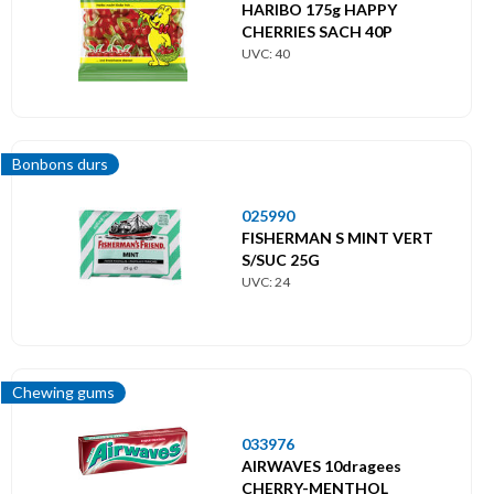
HARIBO 175g HAPPY
CHERRIES SACH 40P
UVC: 40
Bonbons durs
025990
FISHERMAN S MINT VERT
S/SUC 25G
UVC: 24
Chewing gums
033976
AIRWAVES 10dragees
CHERRY-MENTHOL