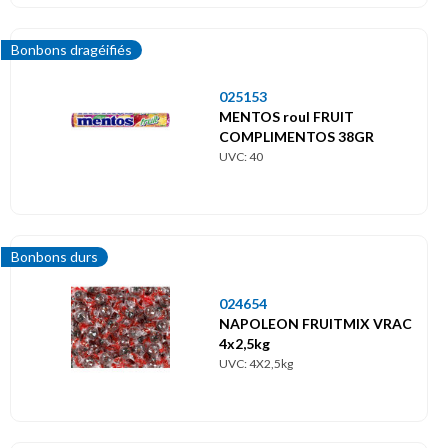
Bonbons dragéifiés
025153
MENTOS roul FRUIT
COMPLIMENTOS 38GR
UVC: 40
Bonbons durs
024654
NAPOLEON FRUITMIX VRAC
4x2,5kg
UVC: 4X2,5kg