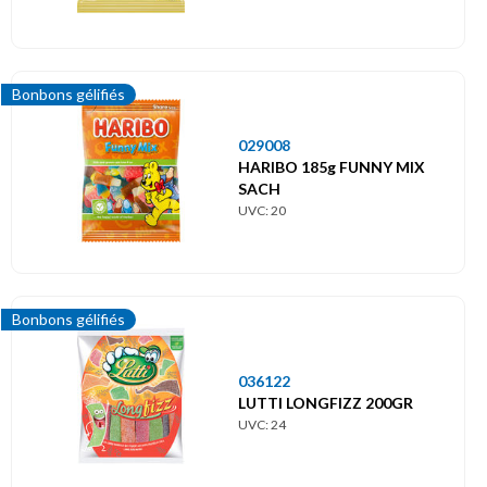
Bonbons gélifiés
029008
HARIBO 185g FUNNY MIX
SACH
UVC: 20
Bonbons gélifiés
036122
LUTTI LONGFIZZ 200GR
UVC: 24