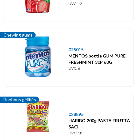
UVC: 12
Chewing gums
025015
MENTOS bottle GUM PURE
FRESHMINT 30P 60G
UVC: 6
Bonbons gélifiés
028895
HARIBO 200g PASTA FRUTTA
SACH
UVC: 18