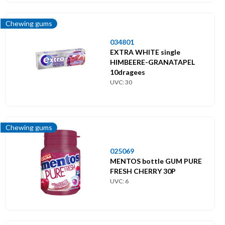
Chewing gums
034801
EXTRA WHITE single
HIMBEERE-GRANATAPEL
10dragees
UVC: 30
Chewing gums
025069
MENTOS bottle GUM PURE
FRESH CHERRY 30P
UVC: 6