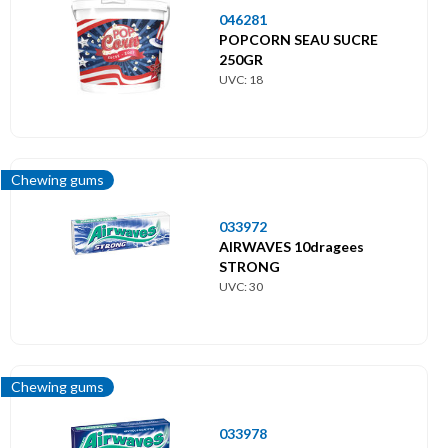
046281
POPCORN SEAU SUCRE
250GR
UVC: 18
Chewing gums
033972
AIRWAVES 10dragees
STRONG
UVC: 30
Chewing gums
033978