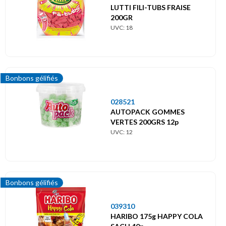
LUTTI FILI-TUBS FRAISE
200GR
UVC: 18
Bonbons gélifiés
028521
AUTOPACK GOMMES
VERTES 200GRS 12p
UVC: 12
Bonbons gélifiés
039310
HARIBO 175g HAPPY COLA