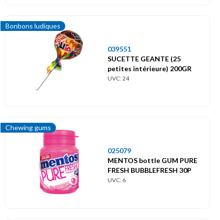
Bonbons ludiques
039551
SUCETTE GEANTE (25
petites intérieure) 200GR
UVC: 24
Chewing gums
025079
MENTOS bottle GUM PURE
FRESH BUBBLEFRESH 30P
UVC: 6