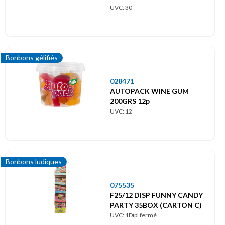
UVC: 30
Bonbons gélifiés
028471
AUTOPACK WINE GUM
200GRS 12p
UVC: 12
Bonbons ludiques
075535
F25/12 DISP FUNNY CANDY
PARTY 35BOX (CARTON C)
UVC: 1Dipl fermé