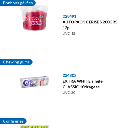
Bonbons gélifiés
028491
AUTOPACK CERISES 200GRS
12p
UVC: 12
Chewing gums
034802
EXTRA WHITE single
CLASSIC 10dragees
UVC: 30
Confiseries