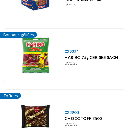
UVC: 40
Bonbons gélifiés
029224
HARIBO 75g CERISES SACH
UVC: 28
Toffees
022900
CHOCOTOFF 250G
UVC: 30