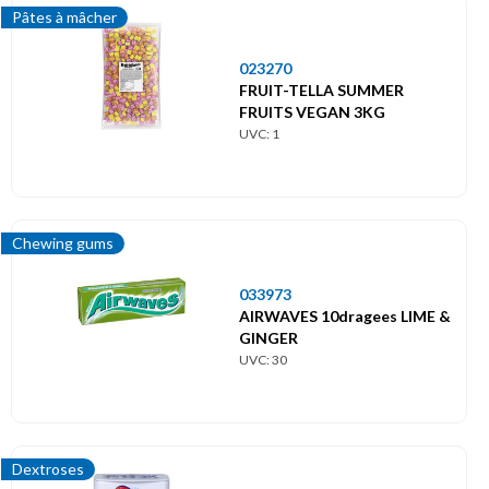
Pâtes à mâcher
023270
FRUIT-TELLA SUMMER
FRUITS VEGAN 3KG
UVC: 1
Chewing gums
033973
AIRWAVES 10dragees LIME &
GINGER
UVC: 30
Dextroses