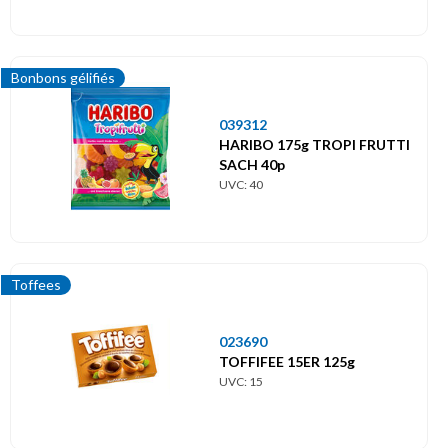
Bonbons gélifiés
039312
HARIBO 175g TROPI FRUTTI
SACH 40p
UVC: 40
Toffees
023690
TOFFIFEE 15ER 125g
UVC: 15