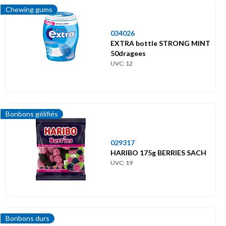
Chewing gums
034026
EXTRA bottle STRONG MINT
50dragees
UVC: 12
Bonbons gélifiés
029317
HARIBO 175g BERRIES SACH
UVC: 19
Bonbons durs