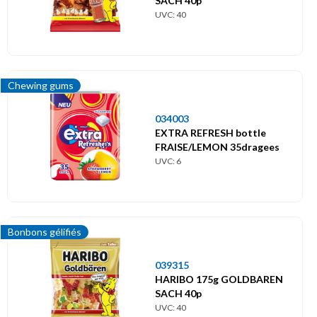
SACH 40p
UVC: 40
Chewing gums
034003
EXTRA REFRESH bottle
FRAISE/LEMON 35dragees
UVC: 6
Bonbons gélifiés
039315
HARIBO 175g GOLDBAREN
SACH 40p
UVC: 40