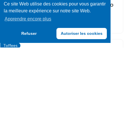
Ce site Web utilise des cookies pour vous garantir
HARIBO 175g COLORADO
SACH 36p
la meilleure expérience sur notre site Web.
UVC: 36
Apprendre encore plus
Refuser
Autoriser les cookies
Toffees
022520
Trefin ORFINA VRAC 3KG +/-
139P
UVC: 3KGS
Bonbons dragéifiés
036918
HARIBO 80g DRAGIBUS