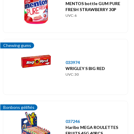
MENTOS bottle GUM PURE
FRESH STRAWBERRY 30P
UVC: 6
Chewing gums
033974
WRIGLEY S BIG RED
UVC: 30
Bonbons gélifiés
037246
Haribo MEGA ROULETTES
FRUITS 45G 40PCS