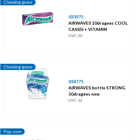
Chewing gums
033975
AIRWAVES 10dragees COOL
CASSIS + VITAMIN
UVC: 30
Chewing gums
034775
AIRWAVES bottle STRONG
50dragees new
UVC: 12
Pop-corn