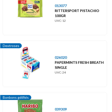
013077
RITTERSPORT PISTACHIO
100GR
UVC: 12
Dextroses
026020
PAPERMINTS FRESH BREATH
SINGLE
UVC: 24
Bonbons gélifiés
039309