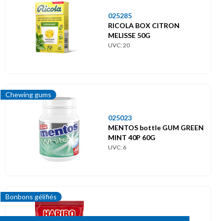
025285
RICOLA BOX CITRON
MELISSE 50G
UVC: 20
Chewing gums
025023
MENTOS bottle GUM GREEN
MINT 40P 60G
UVC: 6
Bonbons gélifiés
039303