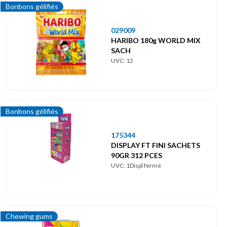
Bonbons gélifiés
029009
HARIBO 180g WORLD MIX
SACH
UVC: 12
Bonbons gélifiés
175344
DISPLAY FT FINI SACHETS
90GR 312 PCES
UVC: 1Displ fermé
Chewing gums