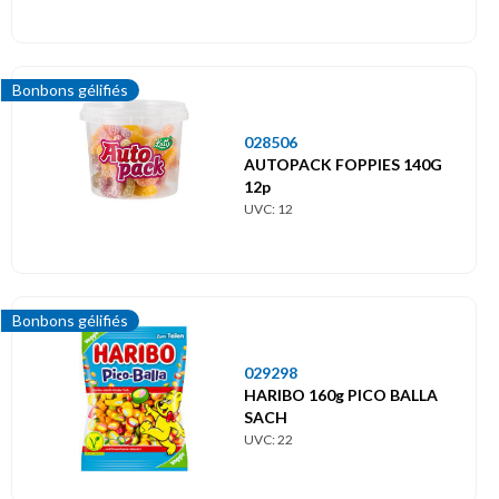
Bonbons gélifiés
028506
AUTOPACK FOPPIES 140G
12p
UVC: 12
Bonbons gélifiés
029298
HARIBO 160g PICO BALLA
SACH
UVC: 22