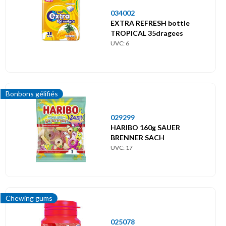
034002
EXTRA REFRESH bottle
TROPICAL 35dragees
UVC: 6
Bonbons gélifiés
029299
HARIBO 160g SAUER
BRENNER SACH
UVC: 17
Chewing gums
025078