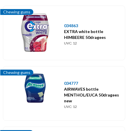
Dextroses
Chewing gums
Drops
034863
EXTRA white bottle
Lards / Guimauves
HIMBEERE 50dragees
UVC: 12
Massepains / Nougats
Pâtes à mâcher
Chewing gums
Pâtes de fruits
034777
AIRWAVES bottle
Pop-corn
MENTHOL/EUCA 50dragees
new
UVC: 12
Sucettes
Toffees