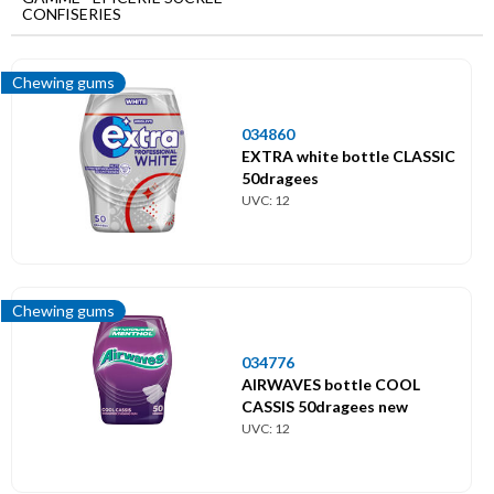
Menu
CONFISERIES
principal
Epicerie
Chewing gums
sucrée
Confiseries
034860
EXTRA white bottle CLASSIC
50dragees
Bonbons dragéifiés
UVC: 12
Bonbons durs
Bonbons gélifiés
Chewing gums
Bonbons ludiques
034776
AIRWAVES bottle COOL
Chewing gums
CASSIS 50dragees new
UVC: 12
Colis / Displays