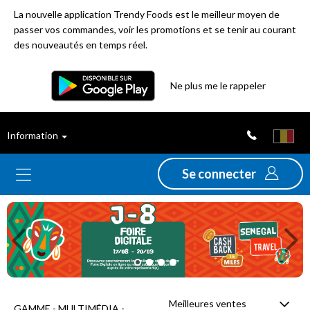
La nouvelle application Trendy Foods est le meilleur moyen de
passer vos commandes, voir les promotions et se tenir au courant
des nouveautés en temps réel.
Filtre
Ne plus me le rappeler
Meilleures
Information
ventes
Se connecter
Nouveautés
Previous
Ne
Promotions
Déstockage
Meilleures ventes
GAMME - MULTIMÉDIA -