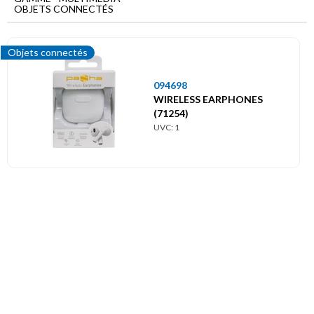
Menu
OBJETS CONNECTÉS
principal
Multimédia
Objets connectés
Objets
connectés
094698
WIRELESS EARPHONES
(71254)
UVC: 1