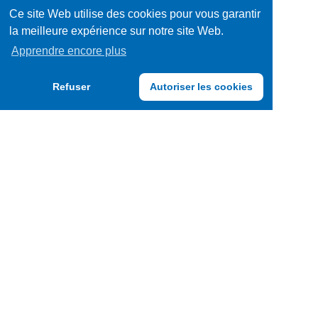
Ce site Web utilise des cookies pour vous garantir
la meilleure expérience sur notre site Web.
Apprendre encore plus
Refuser
Autoriser les cookies
TRENDY FOODS LUXEMBOURG S.A.
F.A.Q.
CGU
Conditions générales de vente
Politique Vie Privée
Track & Trace
Qualité produits
Mentions légales
Cookies Policy