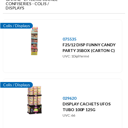
Menu
CONFISERIES - COLIS /
principal
DISPLAYS
Epicerie
sucrée
Colis / Displays
Confiseries
075535
F25/12 DISP FUNNY CANDY
Colis
/
PARTY 35BOX (CARTON C)
Displays
UVC: 1Dipl fermé
Colis / Displays
029620
DISPLAY CACHETS UFOS
TUBO 100P 125G
UVC: 66