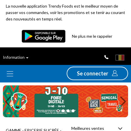
La nouvelle application Trendy Foods est le meilleur moyen de
passer vos commandes, voir les promotions et se tenir au courant
des nouveautés en temps réel.
Filtre
Ne plus me le rappeler
Meilleures
Information
ventes
Se connecter
Nouveautés
Previous
Ne
Promotions
Déstockage
Meilleures ventes
GAMME - EPICERIE SUCRÉE -