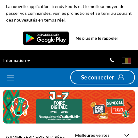
La nouvelle application Trendy Foods est le meilleur moyen de
passer vos commandes, voir les promotions et se tenir au courant
des nouveautés en temps réel.
Filtre
Ne plus me le rappeler
Meilleures
Information
ventes
Se connecter
Nouveautés
Previous
Ne
Promotions
Déstockage
Meilleures ventes
GAMME - EPICERIE SUCRÉE -