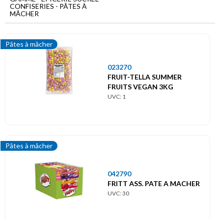
Menu
CONFISERIES - PÂTES À
principal
MÂCHER
Epicerie
sucrée
Pâtes à mâcher
Confiseries
023270
FRUIT-TELLA SUMMER
Pâtes
à
FRUITS VEGAN 3KG
mâcher
UVC: 1
Pâtes à mâcher
042790
FRITT ASS. PATE A MACHER
UVC: 30