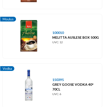
Moulus
100010
MELITTA AUSLESE BOX 500G
UVC: 12
Vodka
150395
GREY GOOSE VODKA 40°
70CL
UVC: 6