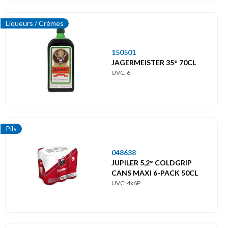
Liqueurs / Crèmes
150501
JAGERMEISTER 35° 70CL
UVC: 6
Pils
048638
JUPILER 5,2° COLDGRIP
CANS MAXI 6-PACK 50CL
UVC: 4x6P