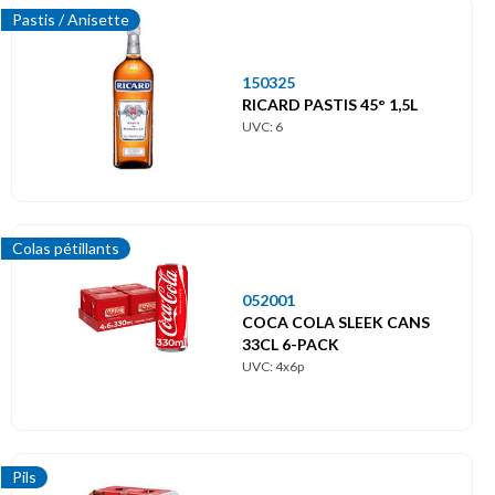
Pastis / Anisette
150325
RICARD PASTIS 45° 1,5L
UVC: 6
Colas pétillants
052001
COCA COLA SLEEK CANS
33CL 6-PACK
UVC: 4x6p
Pils