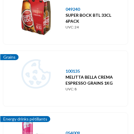
049240
SUPER BOCK BTL 33CL
6PACK
UVC: 24
Grains
100135
MELITTA BELLA CREMA
ESPRESSO GRAINS 1KG
UVC: 8
Energy drinks pétillants
054009