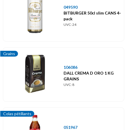
049590
BITBURGER 50cl slim CANS 4-
pack
UVC: 24
Grains
106086
DALL CREMA D ORO 1 KG
GRAINS
UVC: 8
Colas pétillants
051967