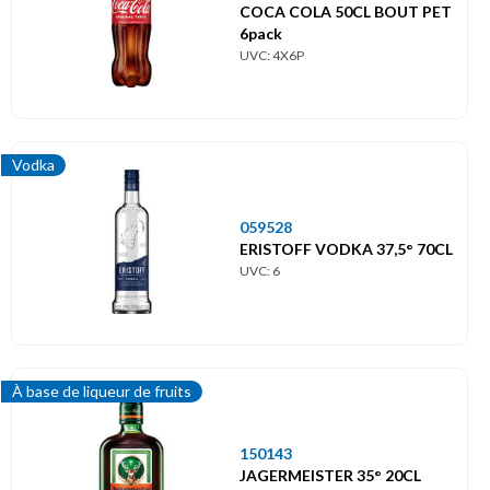
COCA COLA 50CL BOUT PET
6pack
UVC: 4X6P
Vodka
059528
ERISTOFF VODKA 37,5° 70CL
UVC: 6
À base de liqueur de fruits
150143
JAGERMEISTER 35° 20CL