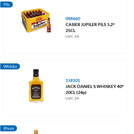
Pils
048660
CASIER JUPILER PILS 5,2°
25CL
UVC: 24
Whisky
158101
JACK DANIEL S WHISKEY 40°
20CL (24p)
UVC: 24
Rhum