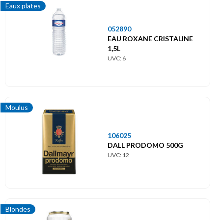
Eaux plates
052890
EAU ROXANE CRISTALINE
1,5L
UVC: 6
Moulus
106025
DALL PRODOMO 500G
UVC: 12
Blondes