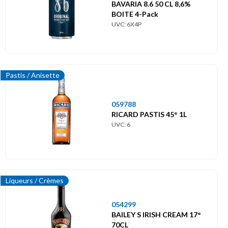
Themes
BAVARIA 8.6 50 CL 8,6%
BOITE 4-Pack
Thèmes
UVC: 6X4P
Pastis / Anisette
059788
RICARD PASTIS 45° 1L
UVC: 6
Liqueurs / Crèmes
054299
BAILEY S IRISH CREAM 17°
70CL