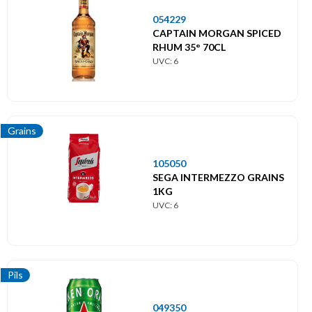
054229
CAPTAIN MORGAN SPICED
RHUM 35° 70CL
UVC: 6
Grains
105050
SEGA INTERMEZZO GRAINS
1KG
UVC: 6
Pils
049350