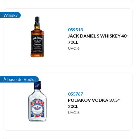
Whisky
059513
JACK DANIEL S WHISKEY 40°
70CL
UVC: 6
À base de Vodka
055767
POLIAKOV VODKA 37,5°
20CL
UVC: 6