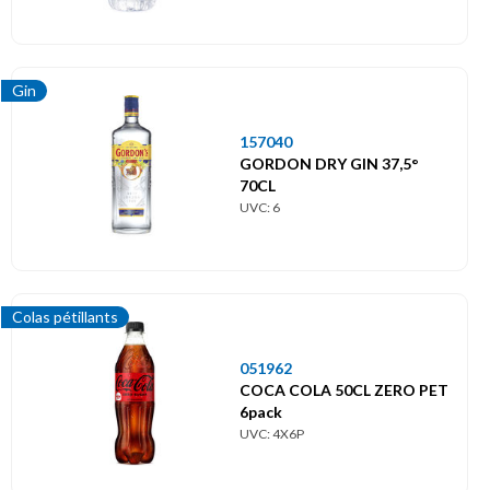
Gin
157040
GORDON DRY GIN 37,5°
70CL
UVC: 6
Colas pétillants
051962
COCA COLA 50CL ZERO PET
6pack
UVC: 4X6P