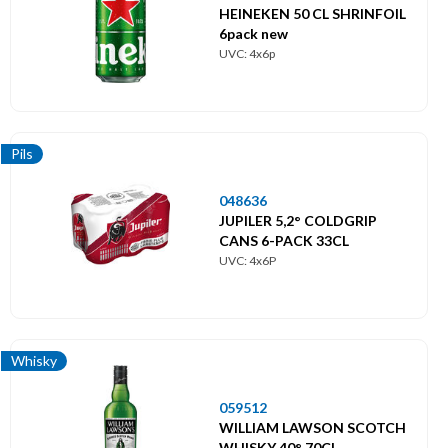
HEINEKEN 50 CL SHRINFOIL
6pack new
UVC: 4x6p
Pils
048636
JUPILER 5,2° COLDGRIP
CANS 6-PACK 33CL
UVC: 4x6P
Whisky
059512
WILLIAM LAWSON SCOTCH
WHISKY 40° 70CL