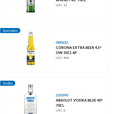
UVC: 12
Spéciales
049632
CORONA EXTRA BEER 4,5°
OW 33CL 6P
UVC: 4X6
Vodka
150390
ABSOLUT VODKA BLUE 40°
70CL
UVC: 6