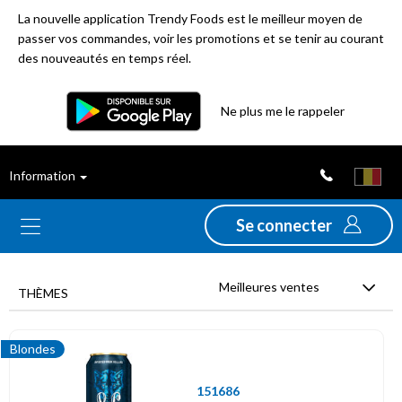
La nouvelle application Trendy Foods est le meilleur moyen de
passer vos commandes, voir les promotions et se tenir au courant
des nouveautés en temps réel.
Filtre
Ne plus me le rappeler
Meilleures
Information
ventes
Se connecter
Nouveautés
Meilleures ventes
Promotions
THÈMES
Déstockage
Blondes
151686