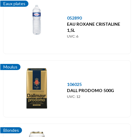
Eaux plates
052890
EAU ROXANE CRISTALINE
1,5L
UVC: 6
Moulus
106025
DALL PRODOMO 500G
UVC: 12
Blondes