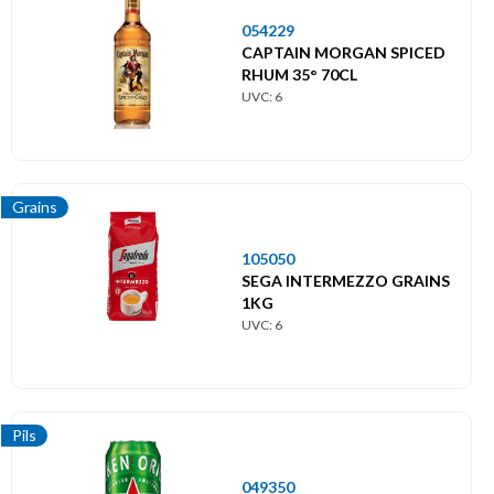
054229
CAPTAIN MORGAN SPICED
RHUM 35° 70CL
UVC: 6
Grains
105050
SEGA INTERMEZZO GRAINS
1KG
UVC: 6
Pils
049350