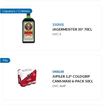
Liqueurs / Crèmes
150501
JAGERMEISTER 35° 70CL
UVC: 6
Pils
048638
JUPILER 5,2° COLDGRIP
CANS MAXI 6-PACK 50CL
UVC: 4x6P