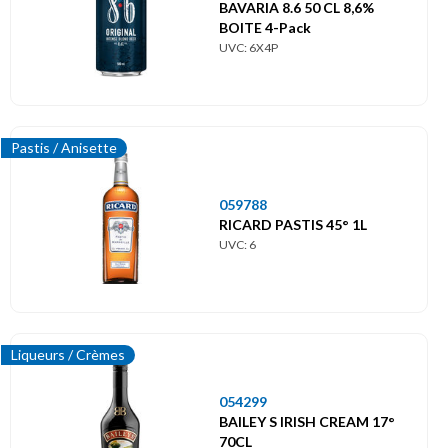
Themes
BAVARIA 8.6 50 CL 8,6%
BOITE 4-Pack
Thèmes
UVC: 6X4P
Pastis / Anisette
059788
RICARD PASTIS 45° 1L
UVC: 6
Liqueurs / Crèmes
054299
BAILEY S IRISH CREAM 17°
70CL