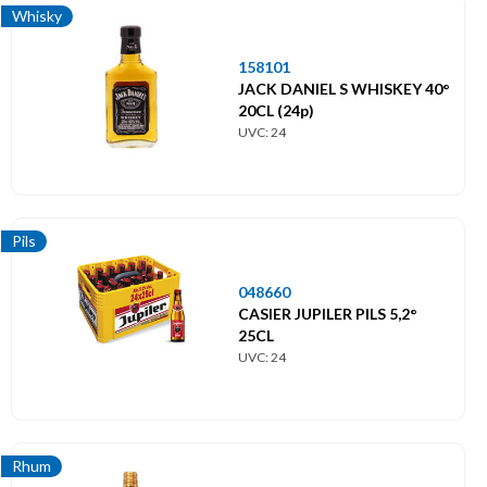
Whisky
158101
JACK DANIEL S WHISKEY 40°
20CL (24p)
UVC: 24
Pils
048660
CASIER JUPILER PILS 5,2°
25CL
UVC: 24
Rhum