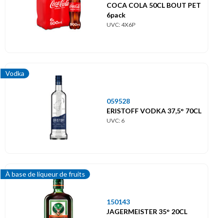
COCA COLA 50CL BOUT PET
6pack
UVC: 4X6P
Vodka
059528
ERISTOFF VODKA 37,5° 70CL
UVC: 6
À base de liqueur de fruits
150143
JAGERMEISTER 35° 20CL