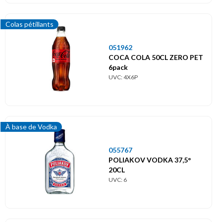
Colas pétillants
051962
COCA COLA 50CL ZERO PET
6pack
UVC: 4X6P
À base de Vodka
055767
POLIAKOV VODKA 37,5°
20CL
UVC: 6