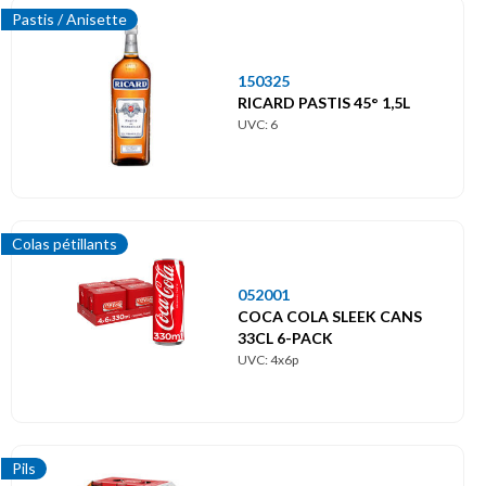
Pastis / Anisette
150325
RICARD PASTIS 45° 1,5L
UVC: 6
Colas pétillants
052001
COCA COLA SLEEK CANS
33CL 6-PACK
UVC: 4x6p
Pils