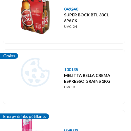
049240
SUPER BOCK BTL 33CL
6PACK
UVC: 24
Grains
100135
MELITTA BELLA CREMA
ESPRESSO GRAINS 1KG
UVC: 8
Energy drinks pétillants
054009