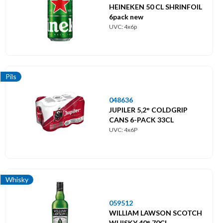
HEINEKEN 50 CL SHRINFOIL
6pack new
UVC: 4x6p
Pils
048636
JUPILER 5,2° COLDGRIP
CANS 6-PACK 33CL
UVC: 4x6P
Whisky
059512
WILLIAM LAWSON SCOTCH
WHISKY 40° 70CL