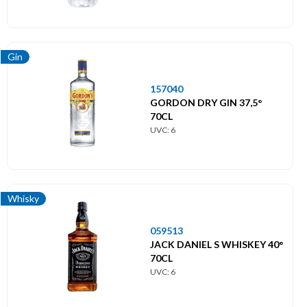
Gin
157040
GORDON DRY GIN 37,5°
70CL
UVC: 6
Whisky
059513
JACK DANIEL S WHISKEY 40°
70CL
UVC: 6