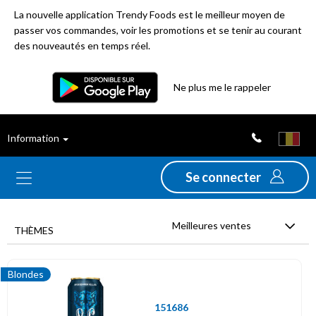
La nouvelle application Trendy Foods est le meilleur moyen de
passer vos commandes, voir les promotions et se tenir au courant
des nouveautés en temps réel.
Filtre
Ne plus me le rappeler
Meilleures
Information
ventes
Se connecter
Nouveautés
Meilleures ventes
Promotions
THÈMES
Déstockage
Blondes
151686