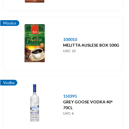
Moulus
100010
MELITTA AUSLESE BOX 500G
UVC: 12
Vodka
150395
GREY GOOSE VODKA 40°
70CL
UVC: 6