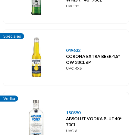
UVC: 12
Spéciales
049632
CORONA EXTRA BEER 4,5°
OW 33CL 6P
UVC: 4X6
Vodka
150390
ABSOLUT VODKA BLUE 40°
70CL
UVC: 6