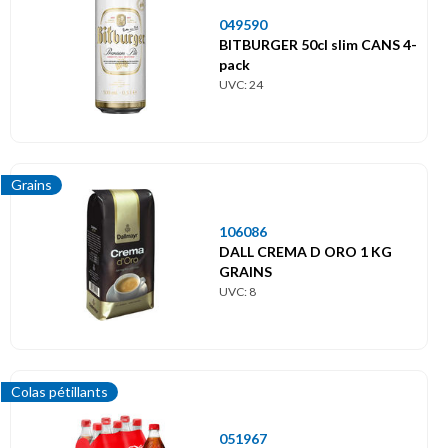
049590
BITBURGER 50cl slim CANS 4-
pack
UVC: 24
Grains
106086
DALL CREMA D ORO 1 KG
GRAINS
UVC: 8
Colas pétillants
051967