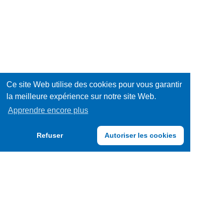
/
Hygiène
Décorations
/
Jeux
Santé
/
Mode
Ce site Web utilise des cookies pour vous garantir
Jouets
/
Multimédia
la meilleure expérience sur notre site Web.
Apprendre encore plus
Accessoires
Papeterie
Refuser
Autoriser les cookies
/
Produits
Fournitures
surgelés
Sports
/
Voitures
Loisirs
/
Matériel